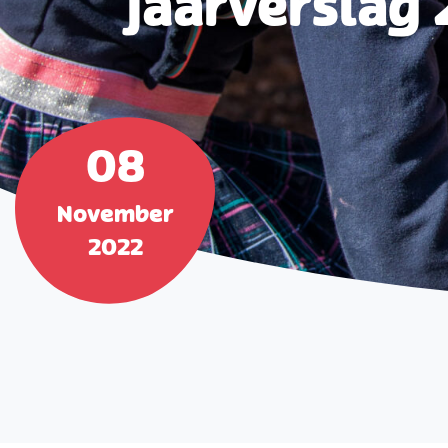
Jaarverslag
08
November
2022