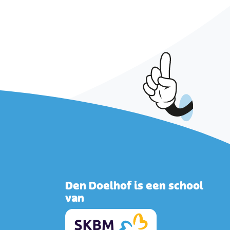
Den Doelhof is een school
van